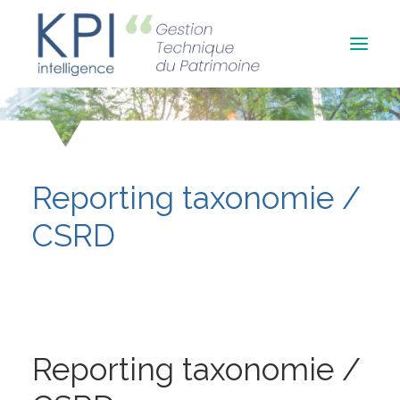
Accueil
Qui sommes-nous ?
Reporting taxonomie /
Contact
CSRD
Reporting taxonomie /