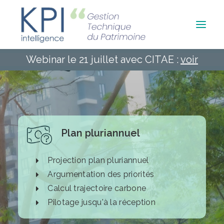
Webinar le 21 juillet avec CITAE :
voir
Accueil
Qui sommes-nous ?
Contact
Plan pluriannuel
Projection plan pluriannuel
Argumentation des priorités
Calcul trajectoire carbone
Pilotage jusqu'à la réception